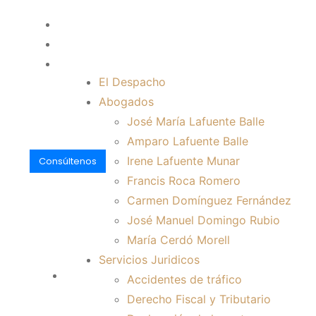
Email : abogados@lafuenteabogados.com
Teléfono: (+34) 971 72 10 13
Ver mapa
El Despacho
Abogados
José María Lafuente Balle
Amparo Lafuente Balle
Irene Lafuente Munar
Consúltenos
Francis Roca Romero
Carmen Domínguez Fernández
José Manuel Domingo Rubio
María Cerdó Morell
Servicios Juridicos
El Despacho
Accidentes de tráfico
Derecho Fiscal y Tributario