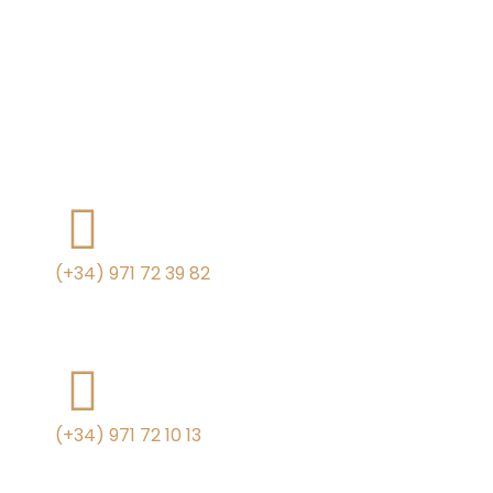
(+34) 971 72 39 82
(+34) 971 72 10 13