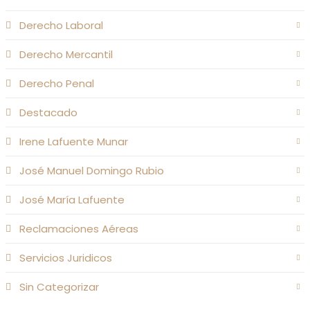
Derecho Laboral
Derecho Mercantil
Derecho Penal
Destacado
Irene Lafuente Munar
José Manuel Domingo Rubio
José María Lafuente
Reclamaciones Aéreas
Servicios Juridicos
Sin Categorizar