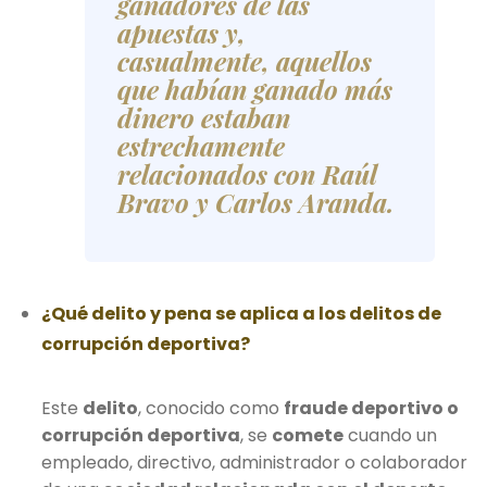
ganadores de las
apuestas y,
casualmente, aquellos
que habían ganado más
dinero estaban
estrechamente
relacionados con Raúl
Bravo y Carlos Aranda.
¿Qué delito y pena se aplica a los delitos de
corrupción deportiva?
Este
delito
, conocido como
fraude deportivo o
corrupción deportiva
, se
comete
cuando un
empleado, directivo, administrador o colaborador