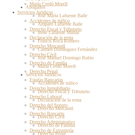
María Cerdó Morell
Abogados
Servicios Juridicos
José María Lafuente Balle
Accidentes de tráfico
Amparo Lafuente Balle
Derecho Fiscal y Tributario
Irene Lafuente Munar
Declaración de la renta
Francis Roca Romero
Derecho Mercantil
Carmen Domínguez Fernández
Derecho Civil
José Manuel Domingo Rubio
Derecho de Familia
María Cerdó Morell
Derecho Penal
Servicios Juridicos
Estafas Bancarias
Accidentes de tráfico
Derecho Inmobiliario
Derecho Fiscal y Tributario
Derecho Laboral
Declaración de la renta
Derecho del Seguro
Derecho Mercantil
Derecho Bancario
Derecho Civil
Derecho Administrativo
Derecho de Familia
Derecho de Extranjería
Derecho Penal