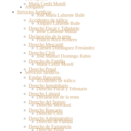
María Cerdó Morell
Abogados
Servicios Juridicos
José María Lafuente Balle
Accidentes de tráfico
Amparo Lafuente Balle
Derecho Fiscal y Tributario
Irene Lafuente Munar
Declaración de la renta
Francis Roca Romero
Derecho Mercantil
Carmen Domínguez Fernández
Derecho Civil
José Manuel Domingo Rubio
Derecho de Familia
María Cerdó Morell
Derecho Penal
Servicios Juridicos
Estafas Bancarias
Accidentes de tráfico
Derecho Inmobiliario
Derecho Fiscal y Tributario
Derecho Laboral
Declaración de la renta
Derecho del Seguro
Derecho Mercantil
Derecho Bancario
Derecho Civil
Derecho Administrativo
Derecho de Familia
Derecho de Extranjería
Derecho Penal