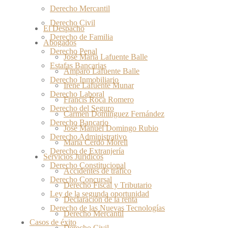
Derecho Mercantil
Derecho Civil
El Despacho
Derecho de Familia
Abogados
Derecho Penal
José María Lafuente Balle
Estafas Bancarias
Amparo Lafuente Balle
Derecho Inmobiliario
Irene Lafuente Munar
Derecho Laboral
Francis Roca Romero
Derecho del Seguro
Carmen Domínguez Fernández
Derecho Bancario
José Manuel Domingo Rubio
Derecho Administrativo
María Cerdó Morell
Derecho de Extranjería
Servicios Juridicos
Derecho Constitucional
Accidentes de tráfico
Derecho Concursal
Derecho Fiscal y Tributario
Ley de la segunda oportunidad
Declaración de la renta
Derecho de las Nuevas Tecnologías
Derecho Mercantil
Casos de éxito
Derecho Civil