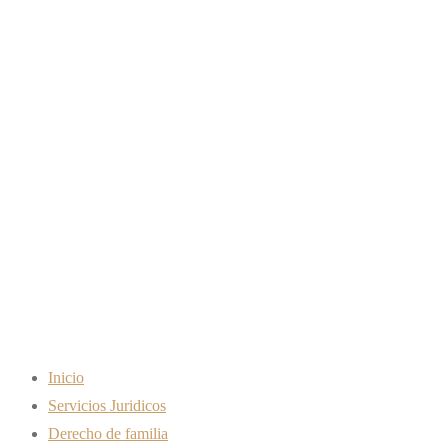
CONCILIACIÓN
FAMILIAR Y
ADAPTACIÓN DE
JORNADA LABORAL.
¿CÓMO FUNCIONA?
Inicio
Servicios Juridicos
Derecho de familia