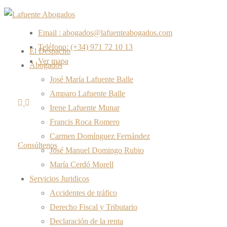
Email : abogados@lafuenteabogados.com
Teléfono: (+34) 971 72 10 13
El Despacho
Ver mapa
Abogados
José María Lafuente Balle
Amparo Lafuente Balle
Irene Lafuente Munar
Francis Roca Romero
Carmen Domínguez Fernández
Consúltenos
José Manuel Domingo Rubio
María Cerdó Morell
Servicios Juridicos
Accidentes de tráfico
Derecho Fiscal y Tributario
Declaración de la renta