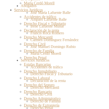
María Cerdó Morell
Abogados
Servicios Juridicos
José María Lafuente Balle
Accidentes de tráfico
Amparo Lafuente Balle
Derecho Fiscal y Tributario
Irene Lafuente Munar
Declaración de la renta
Francis Roca Romero
Derecho Mercantil
Carmen Domínguez Fernández
Derecho Civil
José Manuel Domingo Rubio
Derecho de Familia
María Cerdó Morell
Derecho Penal
Servicios Juridicos
Estafas Bancarias
Accidentes de tráfico
Derecho Inmobiliario
Derecho Fiscal y Tributario
Derecho Laboral
Declaración de la renta
Derecho del Seguro
Derecho Mercantil
Derecho Bancario
Derecho Civil
Derecho Administrativo
Derecho de Familia
Derecho de Extranjería
Derecho Penal