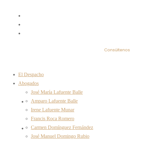
Email : abogados@lafuenteabogados.com
Teléfono: (+34) 971 72 10 13
Ver mapa
Consúltenos
El Despacho
Abogados
José María Lafuente Balle
Amparo Lafuente Balle
El Despacho
Irene Lafuente Munar
Francis Roca Romero
Carmen Domínguez Fernández
Abogados
José Manuel Domingo Rubio