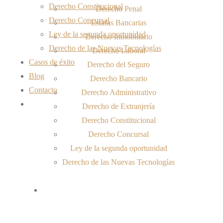
Derecho Constitucional
Derecho Penal
Derecho Concursal
Estafas Bancarias
Ley de la segunda oportunidad
Derecho Inmobiliario
Derecho de las Nuevas Tecnologías
Derecho Laboral
Casos de éxito
Derecho del Seguro
Blog
Derecho Bancario
Contacto
Derecho Administrativo
Derecho de Extranjería
Derecho Constitucional
Derecho Concursal
Ley de la segunda oportunidad
Derecho de las Nuevas Tecnologías
Casos de éxito