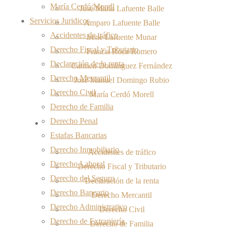
María Cerdó Morell
José María Lafuente Balle
Servicios Juridicos
Amparo Lafuente Balle
Accidentes de tráfico
Irene Lafuente Munar
Derecho Fiscal y Tributario
Francis Roca Romero
Declaración de la renta
Carmen Domínguez Fernández
Derecho Mercantil
José Manuel Domingo Rubio
Derecho Civil
María Cerdó Morell
Derecho de Familia
Derecho Penal
Servicios Juridicos
Estafas Bancarias
Derecho Inmobiliario
Accidentes de tráfico
Derecho Laboral
Derecho Fiscal y Tributario
Derecho del Seguro
Declaración de la renta
Derecho Bancario
Derecho Mercantil
Derecho Administrativo
Derecho Civil
Derecho de Extranjería
Derecho de Familia