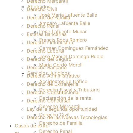
Derecho Mercantil
Abogados
Derecho Civil
José María Lafuente Balle
Derecho de Familia
Amparo Lafuente Balle
Derecho Penal
Irene Lafuente Munar
Estafas Bancarias
Francis Roca Romero
Derecho Inmobiliario
Carmen Domínguez Fernández
Derecho Laboral
José Manuel Domingo Rubio
Derecho del Seguro
María Cerdó Morell
Derecho Bancario
Servicios Juridicos
Derecho Administrativo
Accidentes de tráfico
Derecho de Extranjería
Derecho Fiscal y Tributario
Derecho Constitucional
Declaración de la renta
Derecho Concursal
Derecho Mercantil
Ley de la segunda oportunidad
Derecho Civil
Derecho de las Nuevas Tecnologías
Derecho de Familia
Casos de éxito
Derecho Penal