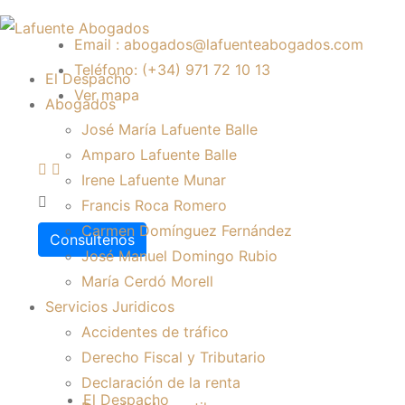
Email : abogados@lafuenteabogados.com
Teléfono: (+34) 971 72 10 13
El Despacho
Ver mapa
Abogados
José María Lafuente Balle
Amparo Lafuente Balle
Irene Lafuente Munar
Francis Roca Romero
Carmen Domínguez Fernández
Consúltenos
José Manuel Domingo Rubio
María Cerdó Morell
Servicios Juridicos
Accidentes de tráfico
Derecho Fiscal y Tributario
Declaración de la renta
El Despacho