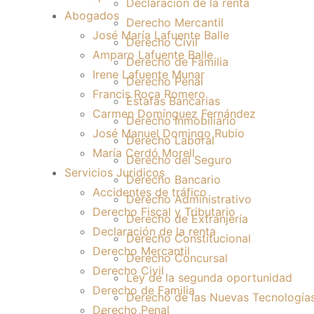
Declaración de la renta
Abogados
Derecho Mercantil
José María Lafuente Balle
Derecho Civil
Amparo Lafuente Balle
Derecho de Familia
Irene Lafuente Munar
Derecho Penal
Francis Roca Romero
Estafas Bancarias
Carmen Domínguez Fernández
Derecho Inmobiliario
José Manuel Domingo Rubio
Derecho Laboral
María Cerdó Morell
Derecho del Seguro
Servicios Juridicos
Derecho Bancario
Accidentes de tráfico
Derecho Administrativo
Derecho Fiscal y Tributario
Derecho de Extranjería
Declaración de la renta
Derecho Constitucional
Derecho Mercantil
Derecho Concursal
Derecho Civil
Ley de la segunda oportunidad
Derecho de Familia
Derecho de las Nuevas Tecnología
Derecho Penal