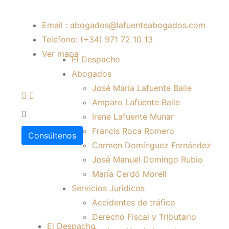
Email : abogados@lafuenteabogados.com
Teléfono: (+34) 971 72 10 13
Ver mapa
El Despacho
Abogados
José María Lafuente Balle
Amparo Lafuente Balle
Irene Lafuente Munar
Francis Roca Romero
Consúltenos
Carmen Domínguez Fernández
José Manuel Domingo Rubio
María Cerdó Morell
Servicios Juridicos
Accidentes de tráfico
Derecho Fiscal y Tributario
El Despacho