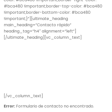
#bca480 !important;border-top-color: #bca480
!important;border-bottom-color: #bca480
!important;}”][ultimate_heading
main_heading=”Contacto rápido”
heading_tag=”h4″ alignment=”left”]
[/ultimate_heading][vc_column_text]
Ante cualquier
duda no dude en contactarnos. Pida una cita en Lafuente
Abogados llamando al 971 72 10 13/ 971 72 39 82 o rellene el
formulario de contacto para ser atendido y asesorado
personalmente en nuestro Despacho.
Nuestros Abogados responderán con urgencia y contundencia en
defensa de sus derechos, primero intentando una solución
extrajudicial al conflicto y si ello no es posible, ejercitando las
acciones judiciales necesarias para proteger sus intereses.
[/vc_column_text]
Error:
Formulario de contacto no encontrado.