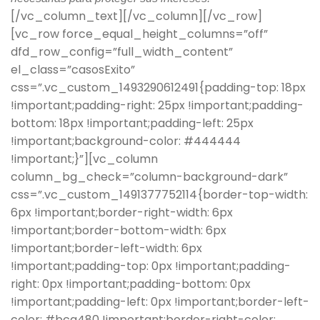
[/vc_column_text][/vc_column][/vc_row]
[vc_row force_equal_height_columns=”off”
dfd_row_config=”full_width_content”
el_class=”casosExito”
css=”.vc_custom_1493290612491{padding-top: 18px
!important;padding-right: 25px !important;padding-
bottom: 18px !important;padding-left: 25px
!important;background-color: #444444
!important;}”][vc_column
column_bg_check=”column-background-dark”
css=”.vc_custom_1491377752114{border-top-width:
6px !important;border-right-width: 6px
!important;border-bottom-width: 6px
!important;border-left-width: 6px
!important;padding-top: 0px !important;padding-
right: 0px !important;padding-bottom: 0px
!important;padding-left: 0px !important;border-left-
color: #bca480 !important;border-right-color: