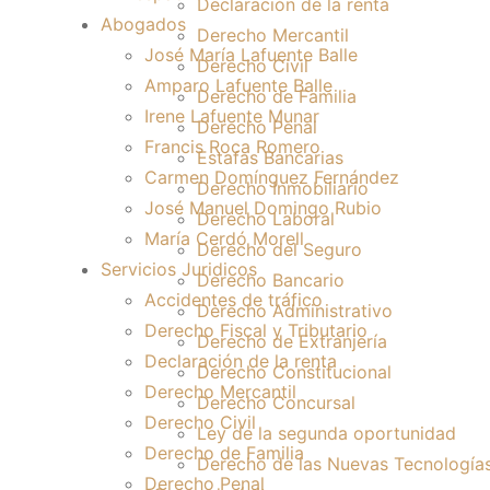
Declaración de la renta
Abogados
Derecho Mercantil
José María Lafuente Balle
Derecho Civil
Amparo Lafuente Balle
Derecho de Familia
Irene Lafuente Munar
Derecho Penal
Francis Roca Romero
Estafas Bancarias
Carmen Domínguez Fernández
Derecho Inmobiliario
José Manuel Domingo Rubio
Derecho Laboral
María Cerdó Morell
Derecho del Seguro
Servicios Juridicos
Derecho Bancario
Accidentes de tráfico
Derecho Administrativo
Derecho Fiscal y Tributario
Derecho de Extranjería
Declaración de la renta
Derecho Constitucional
Derecho Mercantil
Derecho Concursal
Derecho Civil
Ley de la segunda oportunidad
Derecho de Familia
Derecho de las Nuevas Tecnología
Derecho Penal