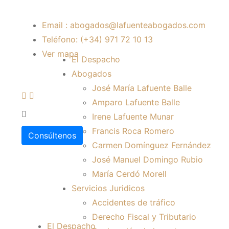
Email : abogados@lafuenteabogados.com
Teléfono: (+34) 971 72 10 13
Ver mapa
El Despacho
Abogados
José María Lafuente Balle
Amparo Lafuente Balle
Irene Lafuente Munar
Francis Roca Romero
Consúltenos
Carmen Domínguez Fernández
José Manuel Domingo Rubio
María Cerdó Morell
Servicios Juridicos
Accidentes de tráfico
Derecho Fiscal y Tributario
El Despacho