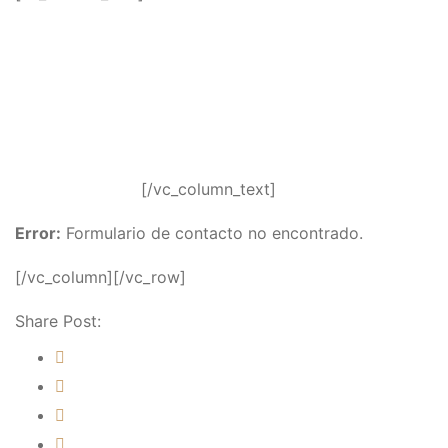
una cita en Lafuente Abogados llamando al 971 72 10 13/ 971 72 39 82 o
rellene el formulario de contacto para ser atendido y asesorado
personalmente en nuestro Despacho.
Nuestros Abogados responderán con urgencia y contundencia en defensa
de sus derechos, primero intentando una solución extrajudicial al conflicto
y si ello no es posible, ejercitando las acciones judiciales necesarias para
[/vc_column_text]
proteger sus intereses.
Error:
Formulario de contacto no encontrado.
[/vc_column][/vc_row]
Share Post: