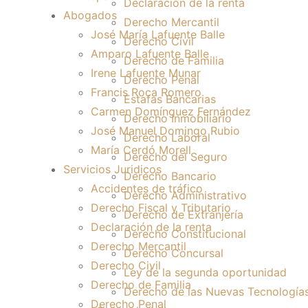
Declaración de la renta
Abogados
Derecho Mercantil
José María Lafuente Balle
Derecho Civil
Amparo Lafuente Balle
Derecho de Familia
Irene Lafuente Munar
Derecho Penal
Francis Roca Romero
Estafas Bancarias
Carmen Domínguez Fernández
Derecho Inmobiliario
José Manuel Domingo Rubio
Derecho Laboral
María Cerdó Morell
Derecho del Seguro
Servicios Juridicos
Derecho Bancario
Accidentes de tráfico
Derecho Administrativo
Derecho Fiscal y Tributario
Derecho de Extranjería
Declaración de la renta
Derecho Constitucional
Derecho Mercantil
Derecho Concursal
Derecho Civil
Ley de la segunda oportunidad
Derecho de Familia
Derecho de las Nuevas Tecnología
Derecho Penal