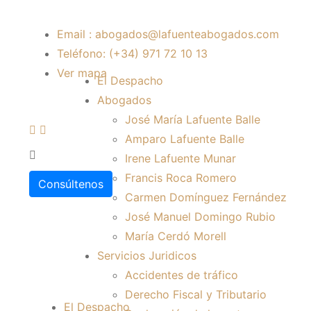
Email : abogados@lafuenteabogados.com
Teléfono: (+34) 971 72 10 13
Ver mapa
El Despacho
Abogados
José María Lafuente Balle
Amparo Lafuente Balle
Irene Lafuente Munar
Francis Roca Romero
Consúltenos
Carmen Domínguez Fernández
José Manuel Domingo Rubio
María Cerdó Morell
Servicios Juridicos
Accidentes de tráfico
Derecho Fiscal y Tributario
El Despacho