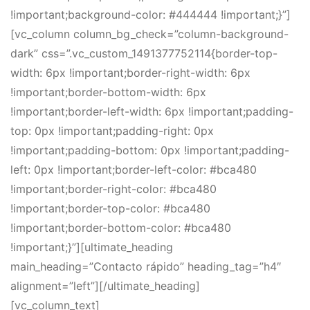
!important;background-color: #444444 !important;}”]
[vc_column column_bg_check=”column-background-
dark” css=”.vc_custom_1491377752114{border-top-
width: 6px !important;border-right-width: 6px
!important;border-bottom-width: 6px
!important;border-left-width: 6px !important;padding-
top: 0px !important;padding-right: 0px
!important;padding-bottom: 0px !important;padding-
left: 0px !important;border-left-color: #bca480
!important;border-right-color: #bca480
!important;border-top-color: #bca480
!important;border-bottom-color: #bca480
!important;}”][ultimate_heading
main_heading=”Contacto rápido” heading_tag=”h4″
alignment=”left”][/ultimate_heading]
[vc_column_text]
Ante cualquier duda no dude en contactarnos. Pida